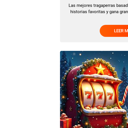
Fire Joker Blitz
Las mejores tragaperras basada
Vídeo slot (Play'n Go)
V
historias favoritas y gana gra
Juegos nuevos
Explorar todo
LEER 
12 Masks of Fire: Night Fever
Vídeo slot (Games Global)
V
Le Prechaun
Vídeo slot (Relax Gaming)
V
Juegos Populares
Explorar todo