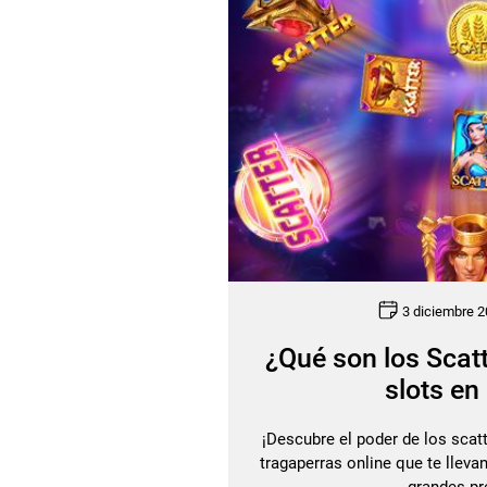
Gates of Olympus
Starburst
Vídeo slot (Pragmatic Play)
Todos
Explorar todo
Mega Charged Cash
P
Vídeo slot (Blueprint)
V
3 diciembre 
¿Qué son los Scatt
slots en
Mega Coins 2
P
¡Descubre el poder de los scat
Vídeo slot (Relax Gaming)
V
tragaperras online que te lleva
grandes pr