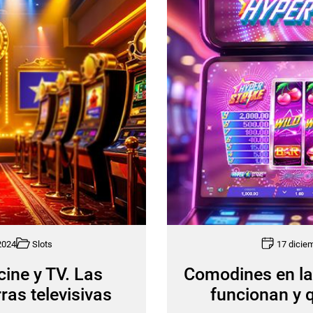
ash Strike Power Force 5
Legacy of Dead
ídeo slot (Blueprint)
Vídeo slot (Play'n Go)
Vídeo slot (R
Onesie's Disco Gold Blitz Extreme
Gates of One Super Scatter
Mystery
ídeo slot (Games Global)
Vídeo slot (Pragmatic Play)
Vídeo slot (Ex
2024
Slots
17 dicie
cine y TV. Las
Comodines en la
ras televisivas
funcionan y q