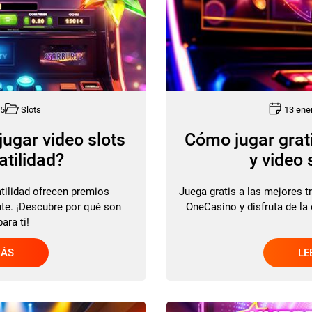
25
Slots
13 ene
jugar video slots
Cómo jugar grati
atilidad?
y video 
atilidad ofrecen premios
Juega gratis a las mejores t
Exclusivo
Clásicos
Juegos de mesa
Torneo
nte. ¡Descubre por qué son
OneCasino y disfruta de la 
ara ti!
o
do
MÁS
LE