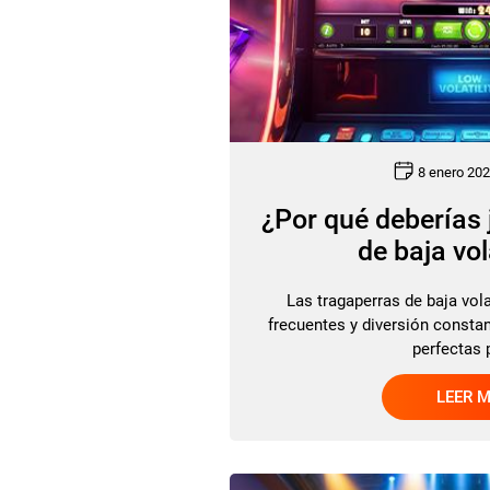
8 enero 20
¿Por qué deberías 
de baja vol
Las tragaperras de baja vol
Nuevo
frecuentes y diversión consta
perfectas p
Mejores juegos de casin
Explorar to
LEER 