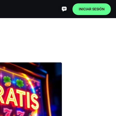
INICIAR SESIÓN