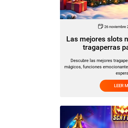
26 noviembre 
Mining Pots of Gold Express Gold Blitz
Vídeo slot (Games Global)
V
Las mejores slots 
tragaperras p
Descubre las mejores tragape
mágicos, funciones emocionantes
Royal Joker: Hold and Win
espera
Vídeo slot (Relax Gaming)
V
LEER 
Clásicos
Explorar todo