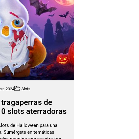
onds
Gold Blitz
Book of Dead
Gonzo's Quest
M
Slot clásicas (Exclusive)
Vídeo slot (Games Global)
Vídeo slot (Play'n Go)
Vídeo slot (Evolution)
Fruit Shop Grand Re-Opening
Cañita Brava
Spice Spice Baby!
olution)
Vídeo slot (Games Global)
Vídeo slot (Play'n Go)
bre 2024
Slots
 tragaperras de
0 slots aterradoras
rm
4 Chili Amigos: Hold and Win
slots de Halloween para una
ames Global)
Vídeo slot (Relax Gaming)
Vídeo slot (Play'n Go)
ra. Sumérgete en temáticas
ndes premios con nuestro top.