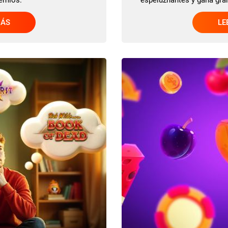
MÁS
LE