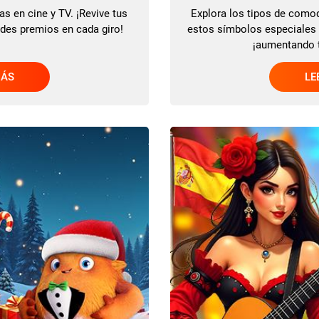
Rise of Olympus 100
Star Joker
Book of Dea
s en cine y TV. ¡Revive tus
Explora los tipos de como
ídeo slot (Play'n Go)
Vídeo slot (Play'n Go)
Vídeo slot (Pl
ndes premios en cada giro!
estos símbolos especiales 
¡aumentando 
MÁS
LE
Dragones Doble Bote
Stompin Gold
Bucket of B
ídeo slot (Games Global)
Vídeo slot (Play'n Go)
Vídeo slot (G
Dragon PrimeX
Action Bass
Luxor of Cl
ídeo slot (Games Global)
Vídeo slot (Games Global)
Vídeo slot (P