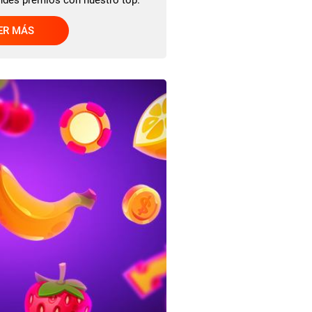
ER MÁS