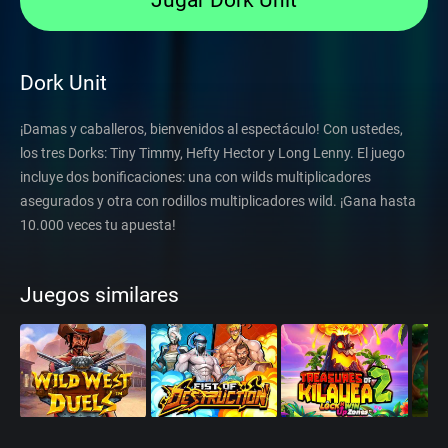
Jugar Dork Unit
Dork Unit
¡Damas y caballeros, bienvenidos al espectáculo! Con ustedes,
los tres Dorks: Tiny Timmy, Hefty Hector y Long Lenny. El juego
incluye dos bonificaciones: una con wilds multiplicadores
asegurados y otra con rodillos multiplicadores wild. ¡Gana hasta
10.000 veces tu apuesta!
Juegos similares