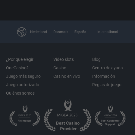
Nederland
Danmark
España
International
¿Por qué elegir
Video slots
Blog
OneCasino?
Casino
Centro de ayuda
Juego más seguro
Casino en vivo
Información
Juego autorizado
Reglas de juego
Quiénes somos