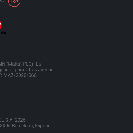
d.
IN (Malta) PLC). La
general para Otros Juegos
REF: MAZ/2020/066;
CL S.A. 2026
, 08006 Barcelona, España