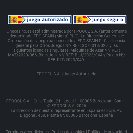
Onecasino.es está administrada por FPOOCL S.A. (anteriormente
denominada FPO SPAIN (Malta) PLC). La Dirección General de
Ordenación del Juego ha concedido a FPO SPAIN PLC la licencia
general para Otros Juegos N°/ REF: GO/2018/029, y las
siguientes licencias singulares: Máquinas de Azar N°/ REF:
MAZ/2020/066; BlackJack N°/ REF: BLJ/2023/044 y Ruleta N°/
REF: RLT/2023/049.
FPOOCL S.A. | Juego Autorizado
FPOOCL S.A. - Calle Taulat 21 - Local 1 - 08005 Barcelona - Spain -
© FPOOCL S.A. 2026
La dirección de nuestro representante en España es Ecija, Av.
Diagonal, 458, Planta 8ª, 08006 Barcelona, España
Términos y condiciones
|
Política de cookies
|
Política de privacidad