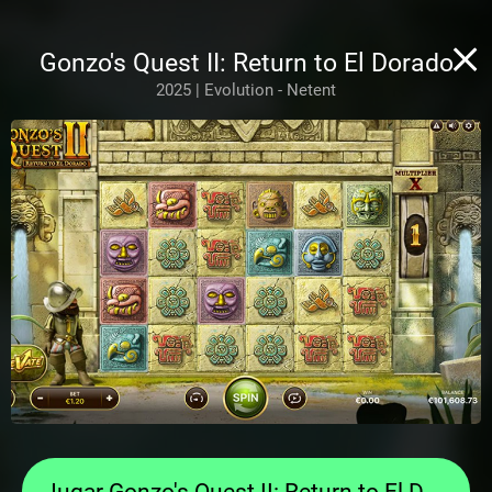
Gonzo's Quest II: Return to El Dorado
2025 | Evolution - Netent