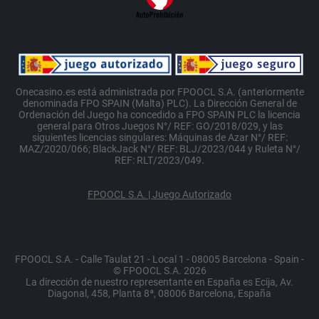
Onecasino.es está administrada por FPOOCL S.A. (anteriormente
denominada FPO SPAIN (Malta) PLC). La Dirección General de
Ordenación del Juego ha concedido a FPO SPAIN PLC la licencia
general para Otros Juegos N°/ REF: GO/2018/029, y las
siguientes licencias singulares: Máquinas de Azar N°/ REF:
MAZ/2020/066; BlackJack N°/ REF: BLJ/2023/044 y Ruleta N°/
REF: RLT/2023/049.
FPOOCL S.A. | Juego Autorizado
FPOOCL S.A. - Calle Taulat 21 - Local 1 - 08005 Barcelona - Spain -
© FPOOCL S.A. 2026
La dirección de nuestro representante en España es Ecija, Av.
Diagonal, 458, Planta 8ª, 08006 Barcelona, España