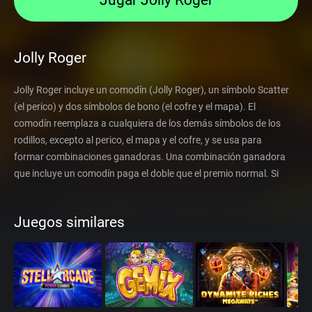
Jugar Jolly Roger
Jolly Roger
Jolly Roger incluye un comodín (Jolly Roger), un símbolo Scatter
(el perico) y dos símbolos de bono (el cofre y el mapa). El
comodín reemplaza a cualquiera de los demás símbolos de los
rodillos, excepto al perico, el mapa y el cofre, y se usa para
formar combinaciones ganadoras. Una combinación ganadora
que incluye un comodín paga el doble que el premio normal. Si
hay dos o más símbolos Scatter en cualquier posición de ...
Juegos similares