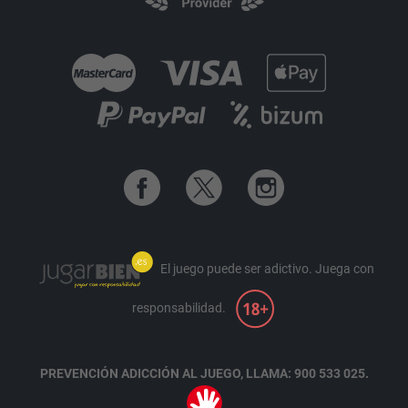
El juego puede ser adictivo.
Juega con
responsabilidad.
PREVENCIÓN ADICCIÓN AL JUEGO, LLAMA: 900 533 025.