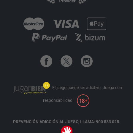
El juego puede ser adictivo.
Juega con
responsabilidad.
PREVENCIÓN ADICCIÓN AL JUEGO, LLAMA: 900 533 025.