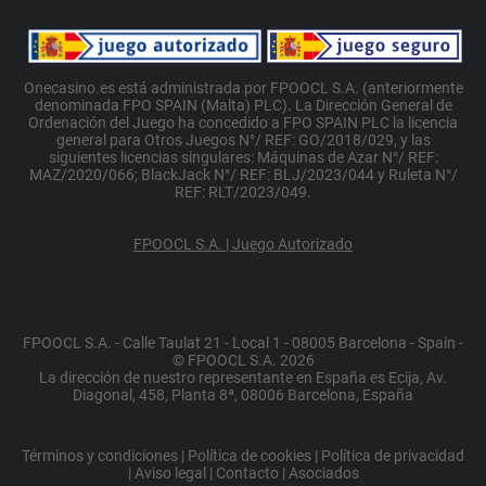
Onecasino.es está administrada por FPOOCL S.A. (anteriormente
denominada FPO SPAIN (Malta) PLC). La Dirección General de
Ordenación del Juego ha concedido a FPO SPAIN PLC la licencia
general para Otros Juegos N°/ REF: GO/2018/029, y las
siguientes licencias singulares: Máquinas de Azar N°/ REF:
MAZ/2020/066; BlackJack N°/ REF: BLJ/2023/044 y Ruleta N°/
REF: RLT/2023/049.
FPOOCL S.A. | Juego Autorizado
FPOOCL S.A. - Calle Taulat 21 - Local 1 - 08005 Barcelona - Spain -
© FPOOCL S.A. 2026
La dirección de nuestro representante en España es Ecija, Av.
Diagonal, 458, Planta 8ª, 08006 Barcelona, España
Términos y condiciones
|
Política de cookies
|
Política de privacidad
|
Aviso legal
|
Contacto
|
Asociados