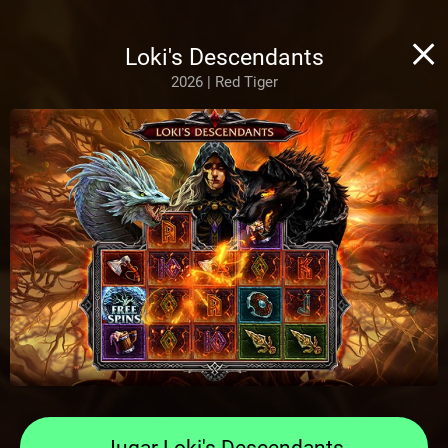
Loki's Descendants
2026 | Red Tiger