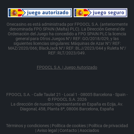
Onecasino.es está administrada por FPOOCL S.A. (anteriormente
denominada FPO SPAIN (Malta) PLC). La Dirección General de
Ordenación del Juego ha concedido a FPO SPAIN PLC la licencia
general para Otros Juegos N°/ REF: GO/2018/029, y las
siguientes licencias singulares: Máquinas de Azar N°/ REF:
MAZ/2020/066; BlackJack N°/ REF: BLJ/2023/044 y Ruleta N°/
REF: RLT/2023/049.
FPOOCL S.A. | Juego Autorizado
FPOOCL S.A. - Calle Taulat 21 - Local 1 - 08005 Barcelona - Spain -
© FPOOCL S.A. 2026
La dirección de nuestro representante en España es Ecija, Av.
Diagonal, 458, Planta 8ª, 08006 Barcelona, España
Términos y condiciones
|
Política de cookies
|
Política de privacidad
|
Aviso legal
|
Contacto
|
Asociados