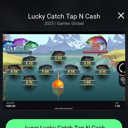
Lucky Catch Tap N Cash
2025 | Games Global