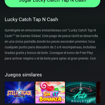
Jugar Lucky Catch Tap N Cash
Lucky Catch Tap N Cash
Sumérgete en emociones instantáneas con "Lucky Catch Tap N
Cash™" de Games Global. Este juego de pesca táctil se desarrolla
en una única pantalla donde los peces esconden premios: toca
cualquier punto para descubrir de 2 a 8 recompensas, incluidas
tiradas gratis y bonos de bote. Consigue el icono de Free Play
para activar respins o el de bote para optar al gran premio. Con
acción rápida y potencial de múltiples premios,...
Juegos similares