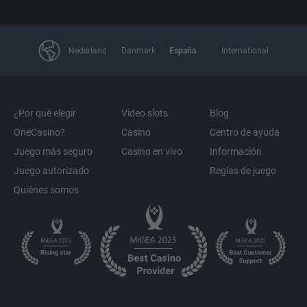
Nederland
Danmark
España
International
¿Por qué elegir
Video slots
Blog
OneCasino?
Casino
Centro de ayuda
Juego más seguro
Casino en vivo
Información
Juego autorizado
Reglas de juego
Quiénes somos