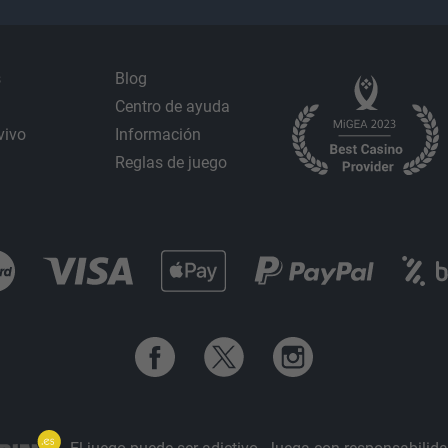
s
Blog
Centro de ayuda
vivo
Información
Reglas de juego