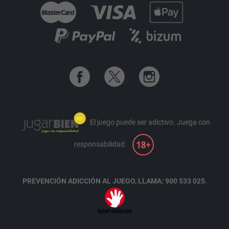
El juego puede ser adictivo.
Juega con
responsabilidad.
PREVENCIÓN ADICCIÓN AL JUEGO, LLAMA: 900 533 025.