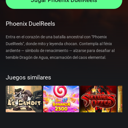
Jugar Phoenix DuelReels
Phoenix DuelReels
Entra en el corazón de una batalla ancestral con "Phoenix
DuelReels", donde mito y leyenda chocan. Contempla al fénix
ardiente — símbolo de renacimiento — alzarse para desafiar al
temible Dragón de Agua, encarnación del caos elemental.
Juegos similares