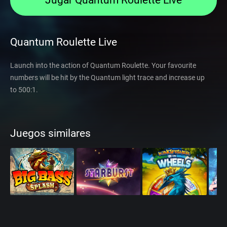
Jugar Quantum Roulette Live
Quantum Roulette Live
Launch into the action of Quantum Roulette. Your favourite
numbers will be hit by the Quantum light trace and increase up
to 500:1.
Juegos similares