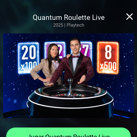
Quantum Roulette Live
2025 | Playtech