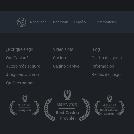
Nederland
Danmark
España
International
¿Por qué elegir
Video slots
Blog
OneCasino?
Casino
Centro de ayuda
Juego más seguro
Casino en vivo
Información
Juego autorizado
Reglas de juego
Quiénes somos