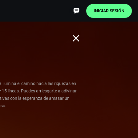
INICIAR SESIÓN
Ra ilumina el camino hacia las riquezas en
 y 15 líneas. Puedes arriesgarte a adivinar
sivas con la esperanza de amasar un
oso.