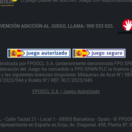
El juego puede ser adictivo.
Juega con responsabilida
VENCIÓN ADICCIÓN AL JUEGO, LLAMA: 900 533 025.
inistrada por FPOOCL S.A. (anteriormente denominada FPO SPA
rdenación del Juego ha concedido a FPO SPAIN PLC la licencia 
y las siguientes licencias singulares: Máquinas de Azar N°/ 
J/2023/044 y Ruleta N°/ REF: RLT/2023/049.
FPOOCL S.A. | Juego Autorizado
 - Calle Taulat 21 - Local 1 - 08005 Barcelona - Spain - © FPOO
representante en España es Ecija, Av. Diagonal, 458, Planta 8ª