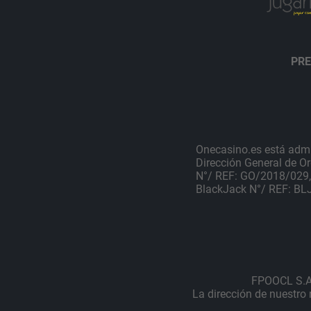
PRE
Onecasino.es está adm
Dirección General de O
N°/ REF: GO/2018/029, 
BlackJack N°/ REF: BL
FPOOCL S.A.
La dirección de nuestro 