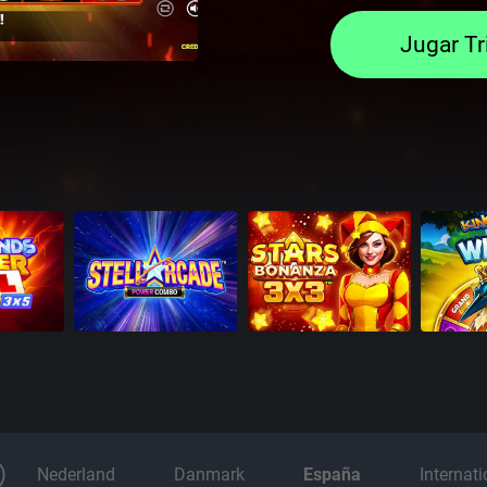
Jugar Tr
Nederland
Danmark
España
Internati