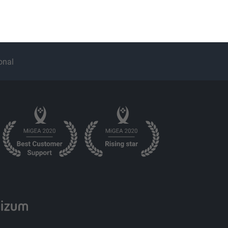
d GO Collect
Legion Gold Reckoning
Reactoonz 2
onal
ay'n Go)
Vídeo slot (Play'n Go)
Vídeo slot (Play'n Go)
onus Bass
Taco Libre: Cash Collect Max
La Bandida 777
ames Global)
Vídeo slot (Playtech)
Vídeo slot (Games Global)