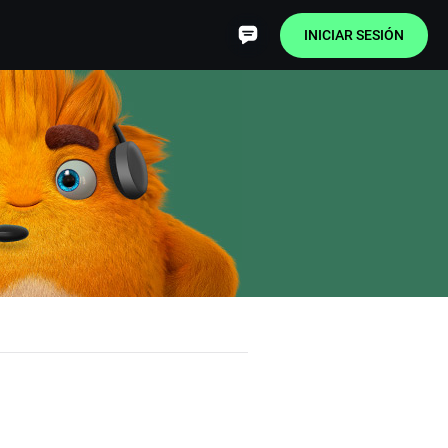
INICIAR SESIÓN
Todos