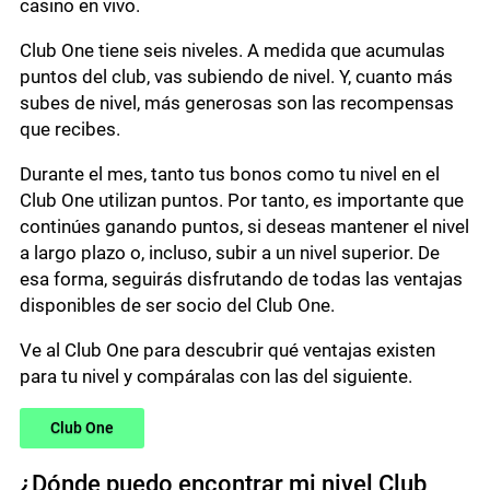
casino en vivo.
Club One tiene seis niveles. A medida que acumulas
puntos del club, vas subiendo de nivel. Y, cuanto más
subes de nivel, más generosas son las recompensas
que recibes.
Durante el mes, tanto tus bonos como tu nivel en el
Club One utilizan puntos. Por tanto, es importante que
continúes ganando puntos, si deseas mantener el nivel
a largo plazo o, incluso, subir a un nivel superior. De
esa forma, seguirás disfrutando de todas las ventajas
disponibles de ser socio del Club One.
Ve al Club One para descubrir qué ventajas existen
para tu nivel y compáralas con las del siguiente.
Club One
¿Dónde puedo encontrar mi nivel Club