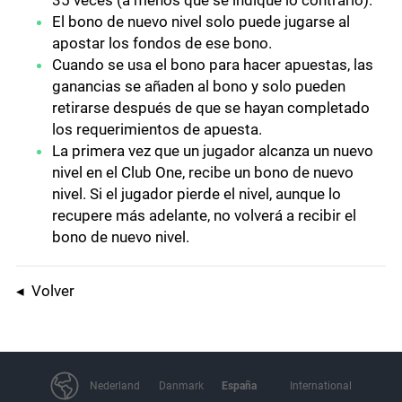
35 veces (a menos que se indique lo contrario).
El bono de nuevo nivel solo puede jugarse al
apostar los fondos de ese bono.
Cuando se usa el bono para hacer apuestas, las
ganancias se añaden al bono y solo pueden
retirarse después de que se hayan completado
los requerimientos de apuesta.
La primera vez que un jugador alcanza un nuevo
nivel en el Club One, recibe un bono de nuevo
nivel. Si el jugador pierde el nivel, aunque lo
recupere más adelante, no volverá a recibir el
bono de nuevo nivel.
◂ Volver
Nederland
Danmark
España
International