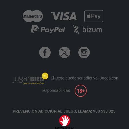
El juego puede ser adictivo.
Juega con
responsabilidad.
PREVENCIÓN ADICCIÓN AL JUEGO, LLAMA: 900 533 025.