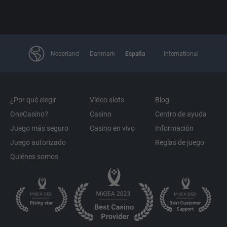
Nederland
Danmark
España
International
¿Por qué elegir
Video slots
Blog
OneCasino?
Casino
Centro de ayuda
Juego más seguro
Casino en vivo
Información
Juego autorizado
Reglas de juego
Quiénes somos