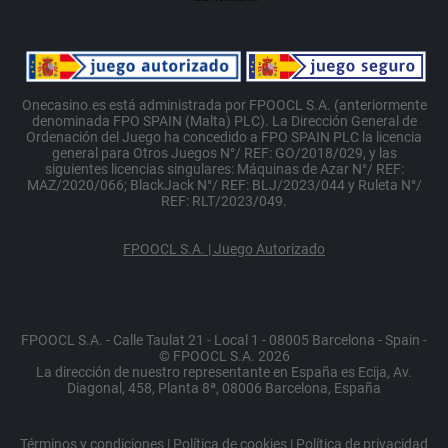
Onecasino.es está administrada por FPOOCL S.A. (anteriormente
denominada FPO SPAIN (Malta) PLC). La Dirección General de
Ordenación del Juego ha concedido a FPO SPAIN PLC la licencia
general para Otros Juegos N°/ REF: GO/2018/029, y las
siguientes licencias singulares: Máquinas de Azar N°/ REF:
MAZ/2020/066; BlackJack N°/ REF: BLJ/2023/044 y Ruleta N°/
REF: RLT/2023/049.
FPOOCL S.A. | Juego Autorizado
FPOOCL S.A. - Calle Taulat 21 - Local 1 - 08005 Barcelona - Spain -
© FPOOCL S.A. 2026
La dirección de nuestro representante en España es Ecija, Av.
Diagonal, 458, Planta 8ª, 08006 Barcelona, España
Términos y condiciones
|
Política de cookies
|
Política de privacidad