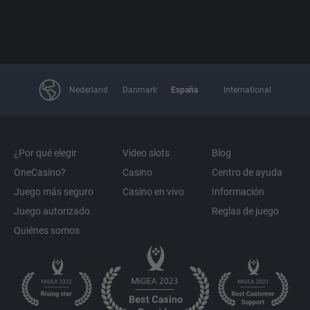
Nederland
Danmark
España
International
¿Por qué elegir
Video slots
Blog
OneCasino?
Casino
Centro de ayuda
Juego más seguro
Casino en vivo
Información
Juego autorizado
Reglas de juego
Quiénes somos