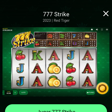
777 Strike
2023 | Red Tiger