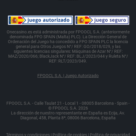
Onecasino.es está administrada por FPOOCL S.A. (anteriormente
denominada FPO SPAIN (Malta) PLC). La Dirección General de
Ordenación del Juego ha concedido a FPO SPAIN PLC la licencia
general para Otros Juegos N°/ REF: GO/2018/029, y las
siguientes licencias singulares: Máquinas de Azar N°/ REF:
MAZ/2020/066; BlackJack N°/ REF: BLJ/2023/044 y Ruleta N°/
REF: RLT/2023/049.
FPOOCL S.A. | Juego Autorizado
FPOOCL S.A. - Calle Taulat 21 - Local 1 - 08005 Barcelona - Spain -
© FPOOCL S.A. 2026
La dirección de nuestro representante en España es Ecija, Av.
Diagonal, 458, Planta 8ª, 08006 Barcelona, España
Términos y condiciones
|
Política de cookies
|
Política de privacidad