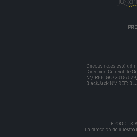
PRE
Onecasino.es está adm
Dirección General de O
N°/ REF: GO/2018/029, 
BlackJack N°/ REF: BL
FPOOCL S.A.
La dirección de nuestro 