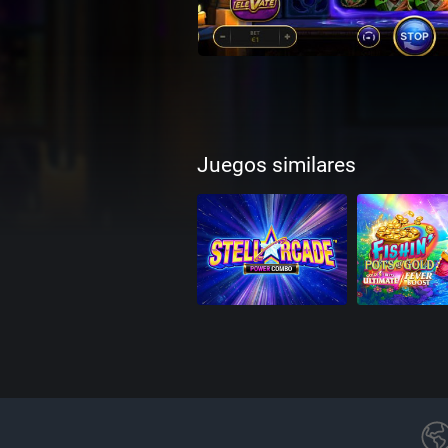
Juegos similares