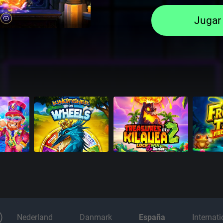
Jugar
Nederland
Danmark
España
Internati