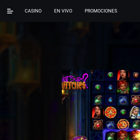
CASINO
EN VIVO
PROMOCIONES