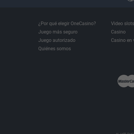
¿Por qué elegir OneCasino?
Video slot
Juego más seguro
Casino
Juego autorizado
Casino en 
Quiénes somos