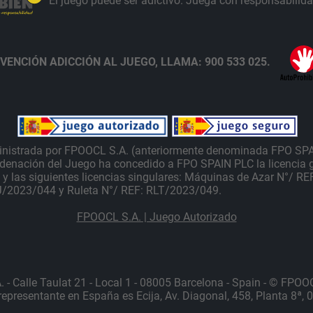
El juego puede ser adictivo.
Juega con responsabilida
VENCIÓN ADICCIÓN AL JUEGO, LLAMA: 900 533 025.
inistrada por FPOOCL S.A. (anteriormente denominada FPO SPA
rdenación del Juego ha concedido a FPO SPAIN PLC la licencia 
y las siguientes licencias singulares: Máquinas de Azar N°/ 
J/2023/044 y Ruleta N°/ REF: RLT/2023/049.
FPOOCL S.A. | Juego Autorizado
 - Calle Taulat 21 - Local 1 - 08005 Barcelona - Spain - © FPOO
representante en España es Ecija, Av. Diagonal, 458, Planta 8ª