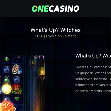
What's Up? Witches
2026 | Evolution - Netent
What's Up? Wit
"What's Up? Witches" o
un grupo de jóvenes br
sobrevive al instituto.
y funciones activas cr
de premio y ritmo cons