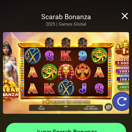
Scarab Bonanza
2025 | Games Global