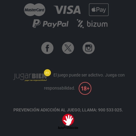
El juego puede ser adictivo.
Juega con
responsabilidad.
PREVENCIÓN ADICCIÓN AL JUEGO, LLAMA: 900 533 025.