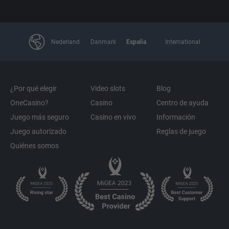
Nederland
Danmark
España
International
¿Por qué elegir
Video slots
Blog
OneCasino?
Casino
Centro de ayuda
Juego más seguro
Casino en vivo
Información
Juego autorizado
Reglas de juego
Quiénes somos