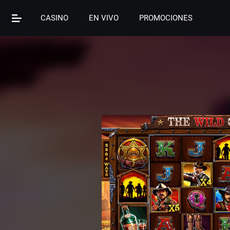
CASINO
EN VIVO
PROMOCIONES