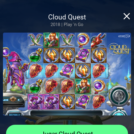
Cloud Quest
2018 | Play 'n Go