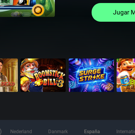
Jugar M
Nederland
Danmark
España
Internati