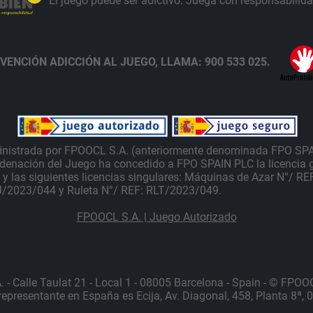
El juego puede ser adictivo.
Juega con responsabilida
VENCIÓN ADICCIÓN AL JUEGO, LLAMA: 900 533 025.
inistrada por FPOOCL S.A. (anteriormente denominada FPO SPA
rdenación del Juego ha concedido a FPO SPAIN PLC la licencia 
y las siguientes licencias singulares: Máquinas de Azar N°/ 
J/2023/044 y Ruleta N°/ REF: RLT/2023/049.
FPOOCL S.A. | Juego Autorizado
 - Calle Taulat 21 - Local 1 - 08005 Barcelona - Spain - © FPOO
representante en España es Ecija, Av. Diagonal, 458, Planta 8ª