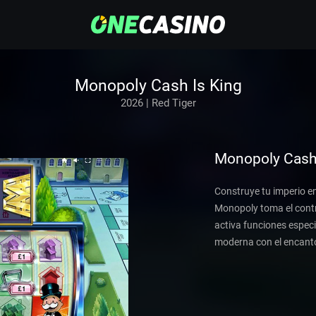
Monopoly Cash Is King
2026 | Red Tiger
Monopoly Cash 
Construye tu imperio en
Monopoly toma el contro
activa funciones especi
moderna con el encant